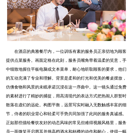
在酒店的典雅餐厅内，一位训练有素的服务员正亲切地为顾客
提供点菜服务。画面定格在此刻，服务员嘴角带着温柔的笑意，手
中细致地握住平板电脑或文本菜单，耐心地听取顾客的要求，他们
的互动充满了专业和理解。背景是柔和的灯光和优美的餐桌摆放，
仿佛食物和风景的未眠承诺沉浸在这一序曲中。这一镜头通过免费
的素材进行了精妙的捕捉，用高清现代的表达方式把热闹人群暂时
散落在虚幻的远处。构图平衡，远景写实时融入无数触感丰富的细
节，侍者的职业背心和轻柔可手势共同加强了此间的服务真诚感。
正如那些描绘餐饮友好的动态风味的常见但难得视频风格里，服务
员一面微笑开启唇耳并挑高档酒水和杯樽的动作和耐心，使得一幅